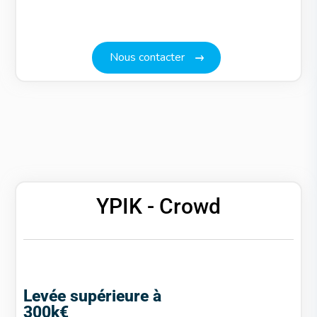
N
o
u
s
c
o
n
t
a
c
t
e
r
YPIK - Crowd
Levée supérieure à
300k€