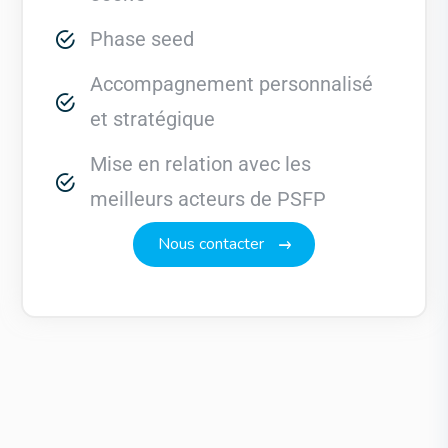
Phase seed
Accompagnement personnalisé
et stratégique
Mise en relation avec les
meilleurs acteurs de PSFP
N
o
u
s
c
o
n
t
a
c
t
e
r